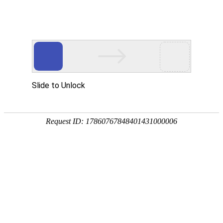
问答
提问
湘互电器开关柜配套互感器怎么做？配电柜
电流互感器与空开怎么接线
AI
淘宝大学
6017人阅读
2026-04-02
07:48:14
湘互电器低压电流互感器是什么？电压互感
器电流互感器
AI
淘宝大学
7152人阅读
2026-04-02
07:46:14
湘互电器低压电流互感器哪里买？电流互感
器如何安装